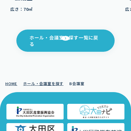
広さ：70㎡
広
ホール・会議室を探す一覧に戻
る
HOME
ホール・会議室を探す
B会議室